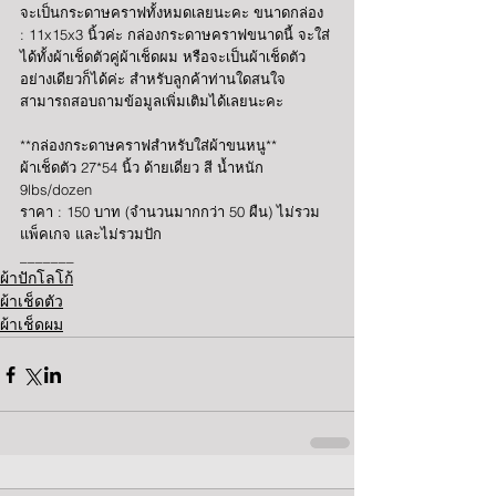
จะเป็นกระดาษคราฟทั้งหมดเลยนะคะ ขนาดกล่อง 
: 11x15x3 นิ้วค่ะ กล่องกระดาษคราฟขนาดนี้ จะใส่
ได้ทั้งผ้าเช็ดตัวคู่ผ้าเช็ดผม หรือจะเป็นผ้าเช็ดตัว
อย่างเดียวก็ได้ค่ะ สำหรับลูกค้าท่านใดสนใจ 
สามารถสอบถามข้อมูลเพิ่มเติมได้เลยนะคะ
**กล่องกระดาษคราฟสำหรับใส่ผ้าขนหนู**
ผ้าเช็ดตัว 27*54 นิ้ว ด้ายเดี่ยว สี น้ำหนัก 
9lbs/dozen 
ราคา : 150 บาท (จำนวนมากกว่า 50 ผืน) ไม่รวม
แพ็คเกจ และไม่รวมปัก
_______
ผ้าปักโลโก้
ผ้าเช็ดตัว
ผ้าเช็ดผม