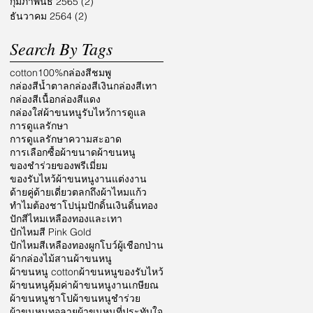
กุมภาพันธ์ 2565
(2)
2 กระทู้
ธันวาคม 2564
(2)
2 กระทู้
Search By Tags
cotton100%
กล่องสีชมพู
กล่องสีน้ำตาล
กล่องสีเงิน
กล่องสีเทา
กล่องสีเนื้อ
กล่องสีแดง
กล่องใส่ผ้าขนหนูรับไหว้
การดูแล
การดูแลรักษา
การดูแลรักษาความสะอาด
การเลือกซื้อผ้า
ขนาดผ้าขนหนู
ของชำร่วย
ของพรีเมี่ยม
ของรับไหว้ผ้าขนหนู
งานแต่งงาน
ด้ายคู่
ด้ายเดี่ยว
ตลก
ถึงผ้าไหมแก้ว
ทำไมต้องชาโป
นุ่ม
ปักดิ้นเงินดิ้นทอง
ปักสีไหมเหลืองทองและเทา
ปักไหมสี Pink Gold
ปักไหมสีเหลืองทอง
ผูกโบว์
ผู้เชือกป่าน
ผ้ากล่องไม้สาน
ผ้าขนหนู
ผ้าขนหนู cotton
ผ้าขนหนูของรับไหว้
ผ้าขนหนูคุ้มค่า
ผ้าขนหนูงานเกษียณ
ผ้าขนหนูชาโป
ผ้าขนหนูชำร่วย
ผ้าขนหนูทอลาย
ผ้าขนหนูที่ประทับใจ