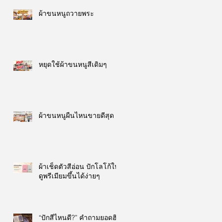
ผ้าขนหนูถวายพระ
หยุดใช้ผ้าขนหนูสีเดิมๆ
ผ้าขนหนูผืนไหนขายดีสุด
ผ้าเช็ดตัวสีอ่อน ปักโลโก้ให้
ดูพรีเมียมขึ้นได้ง่ายๆ
“ปักสีไหนดี?” คำถามยอดฮิต