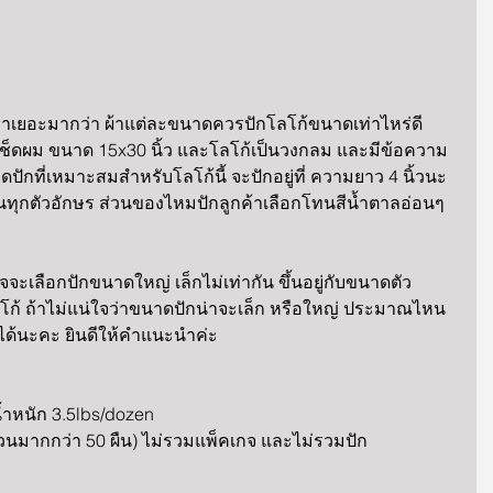
มาเยอะมากว่า ผ้าแต่ละขนาดควรปักโลโก้ขนาดเท่าไหร่ดี 
้าเช็ดผม ขนาด 15x30 นิ้ว และโลโก้เป็นวงกลม และมีข้อความ
ดปักที่เหมาะสมสำหรับโลโก้นี้ จะปักอยู่ที่ ความยาว 4 นิ้วนะ
จนทุกตัวอักษร ส่วนของไหมปักลูกค้าเลือกโทนสีน้ำตาลอ่อนๆ 
จะเลือกปักขนาดใหญ่ เล็กไม่เท่ากัน ขึ้นอยู่กับขนาดตัว
้ ถ้าไม่แน่ใจว่าขนาดปักน่าจะเล็ก หรือใหญ่ ประมาณไหน
ด้นะคะ ยินดีให้คำแนะนำค่ะ
ี น้ำหนัก 3.5lbs/dozen
วนมากกว่า 50 ผืน) ไม่รวมแพ็คเกจ และไม่รวมปัก