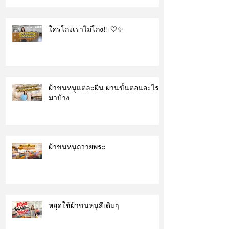
ใครโกงเราไม่โกง!! 🤍✨
ผ้าขนหนูแต่ละผืน ผ่านขั้นตอนอะไร
มาบ้าง
ผ้าขนหนูถวายพระ
หยุดใช้ผ้าขนหนูสีเดิมๆ