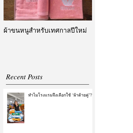
ผ้าขนหนูสำหรับเทศกาลปีใหม่
ผ้ารับไหว้ แล
แต่งงาน
Recent Posts
ทำไมโรงแรมจึงเลือกใช้ “ผ้าด้ายคู่”?