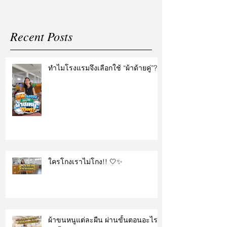
Recent Posts
ทำไมโรงแรมจึงเลือกใช้ “ผ้าด้ายคู่”?
ใครโกงเราไม่โกง!! 🤍✨
ผ้าขนหนูแต่ละผืน ผ่านขั้นตอนอะไร