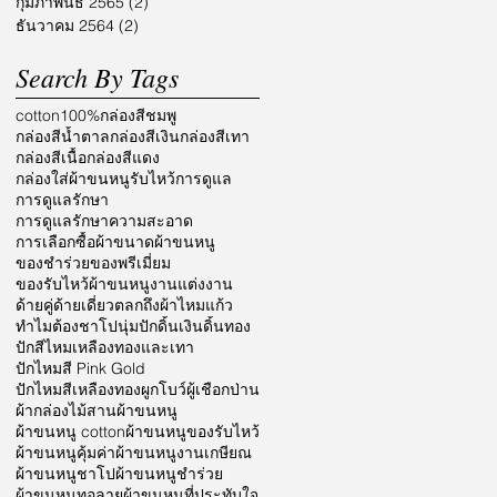
กุมภาพันธ์ 2565
(2)
2 กระทู้
ธันวาคม 2564
(2)
2 กระทู้
Search By Tags
cotton100%
กล่องสีชมพู
กล่องสีน้ำตาล
กล่องสีเงิน
กล่องสีเทา
กล่องสีเนื้อ
กล่องสีแดง
กล่องใส่ผ้าขนหนูรับไหว้
การดูแล
การดูแลรักษา
การดูแลรักษาความสะอาด
การเลือกซื้อผ้า
ขนาดผ้าขนหนู
ของชำร่วย
ของพรีเมี่ยม
ของรับไหว้ผ้าขนหนู
งานแต่งงาน
ด้ายคู่
ด้ายเดี่ยว
ตลก
ถึงผ้าไหมแก้ว
ทำไมต้องชาโป
นุ่ม
ปักดิ้นเงินดิ้นทอง
ปักสีไหมเหลืองทองและเทา
ปักไหมสี Pink Gold
ปักไหมสีเหลืองทอง
ผูกโบว์
ผู้เชือกป่าน
ผ้ากล่องไม้สาน
ผ้าขนหนู
ผ้าขนหนู cotton
ผ้าขนหนูของรับไหว้
ผ้าขนหนูคุ้มค่า
ผ้าขนหนูงานเกษียณ
ผ้าขนหนูชาโป
ผ้าขนหนูชำร่วย
ผ้าขนหนูทอลาย
ผ้าขนหนูที่ประทับใจ