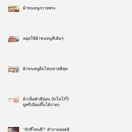
ผ้าขนหนูถวายพระ
หยุดใช้ผ้าขนหนูสีเดิมๆ
ผ้าขนหนูผืนไหนขายดีสุด
ผ้าเช็ดตัวสีอ่อน ปักโลโก้ให้
ดูพรีเมียมขึ้นได้ง่ายๆ
“ปักสีไหนดี?” คำถามยอดฮิต