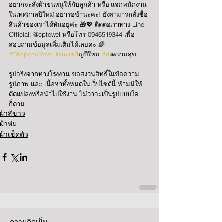
อยากจะสั่งผ้าขนหนูให้กับลูกค้า หรือ แจกพนักงาน
ในเทศกาลปีใหม่ อย่ารอช้านะคะ! ยังสามารถสั่งซื้อ
สินค้าของเราได้ทันอยู่ค่ะ 🎁💖 ติดต่อเราทาง Line 
Official: @cptowel หรือโทร 0946519344 เพื่อ
สอบถามข้อมูลเพิ่มเติมได้เลยค่ะ 🌈 
#ChapeauTowel
#ของขว
ัญปีใหม่ 
#ส
่งความสุข 
รูปจริงจากทางโรงงาน ขอสงวนสิทธิ์ในข้อความ 
รูปภาพ และ เนื้อหาทั้งหมดในเว็บไซต์นี้ ห้ามมิให้
ดัดแปลงหรือนำไปใช้งาน ไม่ว่าจะเป็นรูปแบบใด
ก็ตาม
ผ้าสีขาว
ผ้าห่ม
ผ้าเช็ดตัว