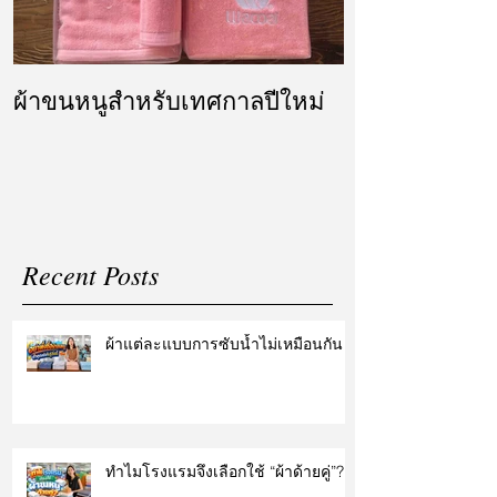
ผ้าขนหนูสำหรับเทศกาลปีใหม่
ผ้ารับไหว้ แล
แต่งงาน
Recent Posts
ผ้าแต่ละแบบการซับน้ำไม่เหมือนกัน
ทำไมโรงแรมจึงเลือกใช้ “ผ้าด้ายคู่”?