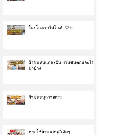
ใครโกงเราไม่โกง!! 🤍✨
ผ้าขนหนูแต่ละผืน ผ่านขั้นตอนอะไร
มาบ้าง
ผ้าขนหนูถวายพระ
หยุดใช้ผ้าขนหนูสีเดิมๆ