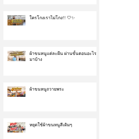
ใครโกงเราไม่โกง!! 🤍✨
ผ้าขนหนูแต่ละผืน ผ่านขั้นตอนอะไร
มาบ้าง
ผ้าขนหนูถวายพระ
หยุดใช้ผ้าขนหนูสีเดิมๆ