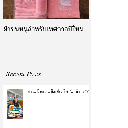
ผ้าขนหนูสำหรับเทศกาลปีใหม่
ผ้ารับไหว้ แล
แต่งงาน
Recent Posts
ทำไมโรงแรมจึงเลือกใช้ “ผ้าด้ายคู่”?