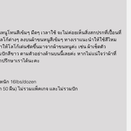
ูโทนสีเข้มๆ มืดๆ เวลาใช้ จะไม่ค่อยเห็นสิ่งสกปรกที่เปื้อนที่
กโลโก้ต่างๆ ลงบนผ้าขนหนูสีเข้มๆ ทางเราแนะนำให้ใช้สีไหม
้โลโก้เด่นชัดขึ้นมาจากผ้าขนหนูค่ะ เช่น ผ้าเช็ดตัว 
ไหมปักสีขาว ตามตัวอย่างด้านบนนี้เลยค่ะ หากไม่แน่ใจว่าผ้าที่
ถปรึกษาเราได้นะคะ 
น้ำหนัก 16lbs/dozen 
 50 ผืน) ไม่รวมแพ็คเกจ และไม่รวมปัก