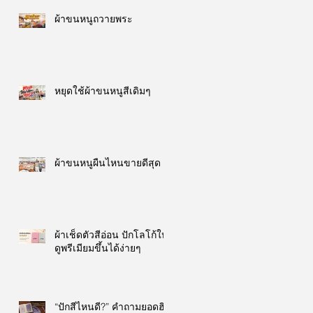
ผ้าขนหนูถวายพระ
หยุดใช้ผ้าขนหนูสีเดิมๆ
ผ้าขนหนูผืนไหนขายดีสุด
ผ้าเช็ดตัวสีอ่อน ปักโลโก้ให้
ดูพรีเมียมขึ้นได้ง่ายๆ
“ปักสีไหนดี?” คำถามยอดฮิต