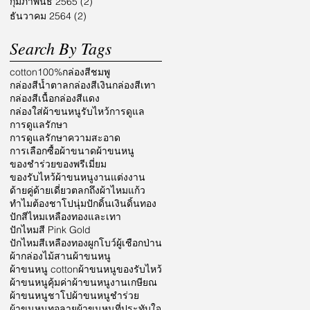
กุมภาพันธ์ 2565
(2)
2 กระทู้
ธันวาคม 2564
(2)
2 กระทู้
Search By Tags
cotton100%
กล่องสีชมพู
กล่องสีน้ำตาล
กล่องสีเงิน
กล่องสีเทา
กล่องสีเนื้อ
กล่องสีแดง
กล่องใส่ผ้าขนหนูรับไหว้
การดูแล
การดูแลรักษา
การดูแลรักษาความสะอาด
การเลือกซื้อผ้า
ขนาดผ้าขนหนู
ของชำร่วย
ของพรีเมี่ยม
ของรับไหว้ผ้าขนหนู
งานแต่งงาน
ด้ายคู่
ด้ายเดี่ยว
ตลก
ถึงผ้าไหมแก้ว
ทำไมต้องชาโป
นุ่ม
ปักดิ้นเงินดิ้นทอง
ปักสีไหมเหลืองทองและเทา
ปักไหมสี Pink Gold
ปักไหมสีเหลืองทอง
ผูกโบว์
ผู้เชือกป่าน
ผ้ากล่องไม้สาน
ผ้าขนหนู
ผ้าขนหนู cotton
ผ้าขนหนูของรับไหว้
ผ้าขนหนูคุ้มค่า
ผ้าขนหนูงานเกษียณ
ผ้าขนหนูชาโป
ผ้าขนหนูชำร่วย
ผ้าขนหนูทอลาย
ผ้าขนหนูที่ประทับใจ