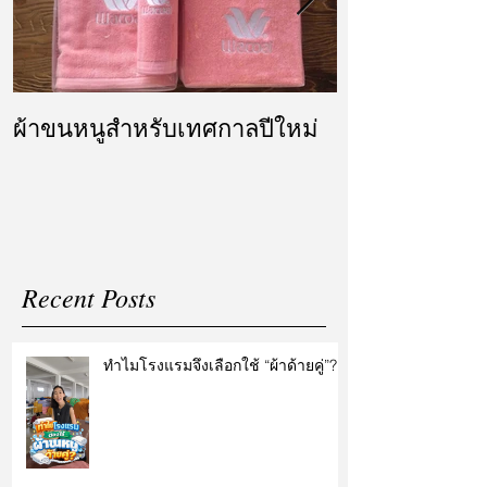
ผ้าขนหนูสำหรับเทศกาลปีใหม่
ผ้ารับไหว้ แล
แต่งงาน
Recent Posts
ทำไมโรงแรมจึงเลือกใช้ “ผ้าด้ายคู่”?