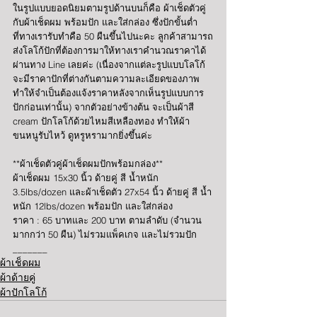
ในรูปแบบยอดนิยมตามรูปด้านบนก็คือ ผ้าเช็ดตัวคู่
กับผ้าเช็ดผม พร้อมปัก และใส่กล่อง ซึ่งปักขั้นต่ำ
ที่ทางเรารับทำคือ 50 ผืนขึ้นไปนะคะ ลูกค้าสามารถ
ส่งโลโก้ปักที่ต้องการมาให้ทางเราคำนวณราคาได้
ผ่านทาง Line เลยค่ะ (เนื่องจากแต่ละรูปแบบโลโก้
จะมีราคาปักที่ต่างกันตามความละเอียดของภาพ 
ทำให้จำเป็นต้องแจ้งราคาหลังจากเห็นรูปแบบการ
ปักก่อนเท่านั้น) จากตัวอย่างข้างต้น จะเป็นผ้าสี 
cream ปักโลโก้ด้วยไหมสีเหลืองทอง ทำให้ผ้า
ขนหนูรับไหว้ ดูหรูหรามากยิ่งขึ้นค่ะ
**ผ้าเช็ดตัวคู่ผ้าเช็ดผมปักพร้อมกล่อง**
ผ้าเช็ดผม 15x30 นิ้ว ด้ายคู่ สี น้ำหนัก 
3.5lbs/dozen และผ้าเช็ดตัว 27x54 นิ้ว ด้ายคู่ สี น้ำ
หนัก 12lbs/dozen พร้อมปัก และใส่กล่อง
ราคา : 65 บาทและ 200 บาท ตามลำดับ (จำนวน
มากกว่า 50 ผืน) ไม่รวมแพ็คเกจ และไม่รวมปัก
_______
ผ้าเช็ดผม
ผ้าด้ายคู่
ผ้าปักโลโก้