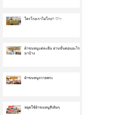
ใครโกงเราไม่โกง!! 🤍✨
ผ้าขนหนูแต่ละผืน ผ่านขั้นตอนอะไร
มาบ้าง
ผ้าขนหนูถวายพระ
หยุดใช้ผ้าขนหนูสีเดิมๆ