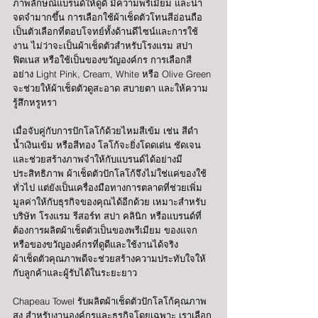
ภาพลักษณ์แบรนด์ให้ดูดี มีความพรีเมียม และน่า
จดจำมากขึ้น การเลือกใช้ผ้าเช็ดตัวโทนสีอ่อนถือ
เป็นตัวเลือกที่ตอบโจทย์ทั้งด้านดีไซน์และการใช้
งาน ไม่ว่าจะเป็นผ้าเช็ดตัวสำหรับโรงแรม สปา 
ฟิตเนส หรือใช้เป็นของขวัญองค์กร การเลือกสี
อย่าง Light Pink, Cream, White หรือ Olive Green 
จะช่วยให้ผ้าเช็ดตัวดูสะอาด สบายตา และให้ความ
รู้สึกหรูหรา
เมื่อจับคู่กับการปักโลโก้ด้วยไหมสีเข้ม เช่น สีดำ 
น้ำเงินเข้ม หรือสีทอง โลโก้จะยิ่งโดดเด่น ชัดเจน 
และช่วยสร้างภาพจำให้กับแบรนด์ได้อย่างมี
ประสิทธิภาพ ผ้าเช็ดตัวปักโลโก้จึงไม่ใช่แค่ของใช้
ทั่วไป แต่ยังเป็นเครื่องมือทางการตลาดที่ช่วยเพิ่ม
มูลค่าให้กับธุรกิจของคุณได้อีกด้วย เหมาะสำหรับ
บริษัท โรงแรม รีสอร์ท สปา คลินิก หรือแบรนด์ที่
ต้องการผลิตผ้าเช็ดตัวเป็นของพรีเมียม ของแจก 
หรือของขวัญองค์กรที่ดูดีและใช้งานได้จริง 
ผ้าเช็ดตัวคุณภาพดีจะช่วยสร้างความประทับใจให้
กับลูกค้าและผู้รับได้ในระยะยาว
Chapeau Towel รับผลิตผ้าเช็ดตัวปักโลโก้คุณภาพ
สูง สำหรับงานองค์กรและธุรกิจโดยเฉพาะ เราเลือก