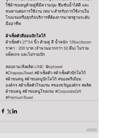
ใช้ผ้าขนหนูด้ายคู่ที่มีความนุ่ม ซึมซับน้ำได้ดี และ
ทนทานต่อการใช้งาน เหมาะสำหรับการใช้งานใน
โรงแรมหรือธุรกิจบริการที่ต้องการมาตรฐานระดับ
มืออาชีพ
ผ้าเช็ดตัวสีอ่อนปักโลโก้
ผ้าเช็ดตัว 27*54 นิ้ว ด้ายคู่ สี น้ำหนัก 12lbs/dozen 
ราคา : 200 บาท (จำนวนมากกว่า 50 ผืน) ไม่รวม
แพ็คเกจ และไม่รวมปัก
สอบถาม/สั่งผลิต
 LINE: @cptowel
#ChapeauTowel
#ผ
้าเช็ดตัว 
#ผ
้าเช็ดตัวปักโลโก้ 
#ผ
้าขนหนู 
#ผ
้าขนหนูปักโลโก้ 
#ของพร
ีเมียม
องค์กร 
#ผ
้าเช็ดตัวโรงแรม 
#ของขว
ัญองค์กร 
#ผล
ิต
ผ้าขนหนู 
#ผ
้าขนหนูโรงแรม 
#CorporateGift
#PremiumTowel