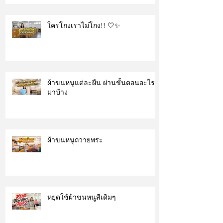
ใครโกงเราไม่โกง!! 🤍✨
ผ้าขนหนูแต่ละผืน ผ่านขั้นตอนอะไร
มาบ้าง
ผ้าขนหนูถวายพระ
หยุดใช้ผ้าขนหนูสีเดิมๆ