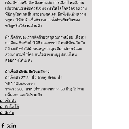
เช่น สีขาวหรือสีเหลืองทองค่ะ การเลือกไหมสีอ่อน
เมื่อปักบนผ้าเช็ดตัวสีเข้มจะทำให้โลโก้หรือข้อความ
ที่ปักดูโดดเด่นขึ้นมาอย่างชัดเจน อีกทั้งยังเพิ่มความ
หรูหราให้กับผ้าเช็ดตัว เหมาะทั้งสำหรับเป็นของ
ขวัญหรือใช้งานส่วนตัว
ผ้าเช็ดตัวของเราผลิตด้วยวัสดุคุณภาพเยี่ยม เนื้อนุ่ม
ละเอียด ซึมซับน้ำได้ดี และการปักไหมสีที่ตัดกันกับ
สีผ้าจะยิ่งทำให้ผ้าขนหนูของคุณมีเอกลักษณ์และ
สวยงามไม่ซ้ำใคร สนใจผ้าขนหนูรูปแบบไหน 
สอบถามได้นะคะ 
ผ้าเช็ดตัวสีเข้มปักไหมสีขาว
ผ้าเช็ดตัว 27*54 นิ้ว ด้ายคู่ สีเข้ม น้ำ
หนัก 12lbs/dozen 
ราคา : 200  บาท (จำนวนมากกว่า 50 ผืน) ไม่รวม
แพ็คเกจ และไม่รวมปัก
ผ้าเช็ดตัว
ผ้าปักโลโก้
ผ้าสีเข้ม