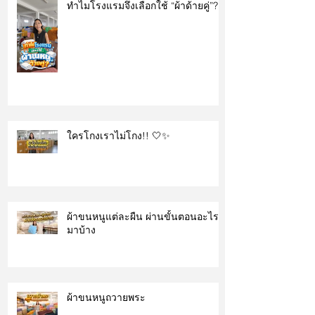
ทำไมโรงแรมจึงเลือกใช้ “ผ้าด้ายคู่”?
ใครโกงเราไม่โกง!! 🤍✨
ผ้าขนหนูแต่ละผืน ผ่านขั้นตอนอะไร
มาบ้าง
ผ้าขนหนูถวายพระ