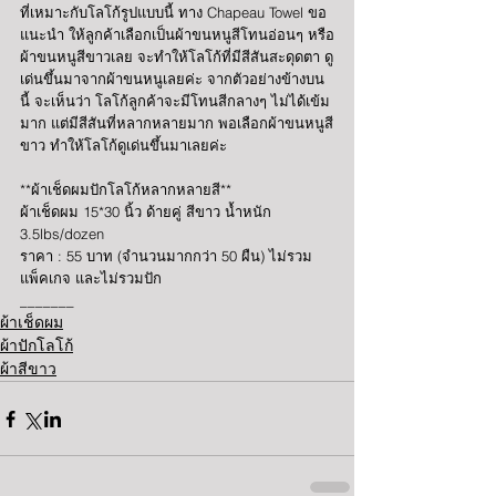
ที่เหมาะกับโลโก้รูปแบบนี้ ทาง Chapeau Towel ขอ
แนะนำ ให้ลูกค้าเลือกเป็นผ้าขนหนูสีโทนอ่อนๆ หรือ
ผ้าขนหนูสีขาวเลย จะทำให้โลโก้ที่มีสีสันสะดุดตา ดู
เด่นขึ้นมาจากผ้าขนหนูเลยค่ะ จากตัวอย่างข้างบน
นี้ จะเห็นว่า โลโก้ลูกค้าจะมีโทนสีกลางๆ ไม่ได้เข้ม
มาก แต่มีสีสันที่หลากหลายมาก พอเลือกผ้าขนหนูสี
ขาว ทำให้โลโก้ดูเด่นขึ้นมาเลยค่ะ
**ผ้าเช็ดผมปักโลโก้หลากหลายสี**
ผ้าเช็ดผม 15*30 นิ้ว ด้ายคู่ สีขาว น้ำหนัก 
3.5lbs/dozen 
ราคา : 55 บาท (จำนวนมากกว่า 50 ผืน) ไม่รวม
แพ็คเกจ และไม่รวมปัก
_______
ผ้าเช็ดผม
ผ้าปักโลโก้
ผ้าสีขาว