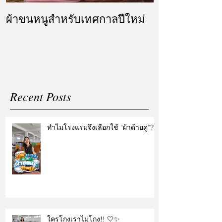
ผ้าขนหนูสำหรับเทศกาลปีใหม่
ผ้ารับไหว้ แล
แต่งงาน
Recent Posts
ทำไมโรงแรมจึงเลือกใช้ “ผ้าด้ายคู่”?
ใครโกงเราไม่โกง!! 🤍✨