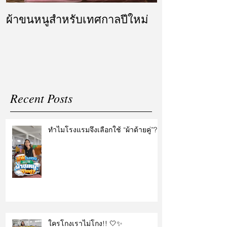
ผ้าขนหนูสำหรับเทศกาลปีใหม่
ผ้ารับไหว้ แล
แต่งงาน
Recent Posts
ทำไมโรงแรมจึงเลือกใช้ “ผ้าด้ายคู่”?
ใครโกงเราไม่โกง!! 🤍✨