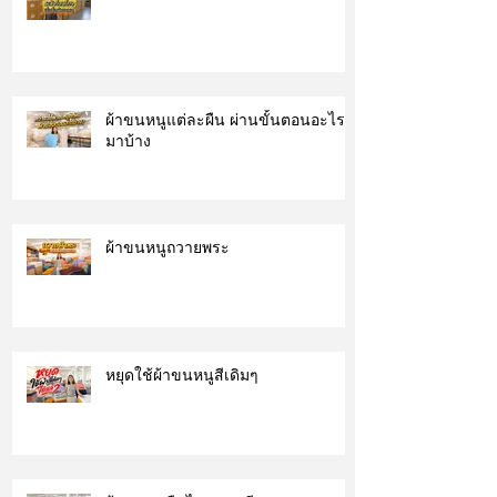
ผ้าขนหนูแต่ละผืน ผ่านขั้นตอนอะไร
มาบ้าง
ผ้าขนหนูถวายพระ
หยุดใช้ผ้าขนหนูสีเดิมๆ