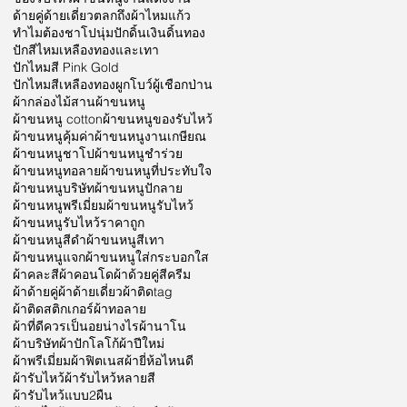
ด้ายคู่
ด้ายเดี่ยว
ตลก
ถึงผ้าไหมแก้ว
ทำไมต้องชาโป
นุ่ม
ปักดิ้นเงินดิ้นทอง
ปักสีไหมเหลืองทองและเทา
ปักไหมสี Pink Gold
ปักไหมสีเหลืองทอง
ผูกโบว์
ผู้เชือกป่าน
ผ้ากล่องไม้สาน
ผ้าขนหนู
ผ้าขนหนู cotton
ผ้าขนหนูของรับไหว้
ผ้าขนหนูคุ้มค่า
ผ้าขนหนูงานเกษียณ
ผ้าขนหนูชาโป
ผ้าขนหนูชำร่วย
ผ้าขนหนูทอลาย
ผ้าขนหนูที่ประทับใจ
ผ้าขนหนูบริษัท
ผ้าขนหนูปักลาย
ผ้าขนหนูพรีเมี่ยม
ผ้าขนหนูรับไหว้
ผ้าขนหนูรับไหว้ราคาถูก
ผ้าขนหนูสีดำ
ผ้าขนหนูสีเทา
ผ้าขนหนูแจก
ผ้าขนหนูใส่กระบอกใส
ผ้าคละสี
ผ้าคอนโด
ผ้าด้วยคู่สีครีม
ผ้าด้ายคู่
ผ้าด้ายเดี่ยว
ผ้าติดtag
ผ้าติดสติกเกอร์
ผ้าทอลาย
ผ้าที่ดีควรเป็นอยน่างไร
ผ้านาโน
ผ้าบริษัท
ผ้าปักโลโก้
ผ้าปีใหม่
ผ้าพรีเมี่ยม
ผ้าฟิตเนส
ผ้ายี่ห้อไหนดี
ผ้ารับไหว้
ผ้ารับไหว้หลายสี
ผ้ารับไหว้แบบ2ผืน