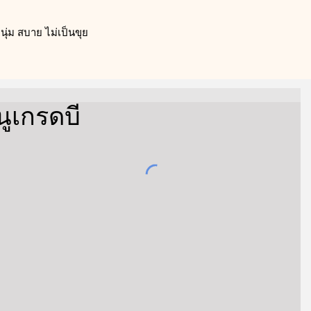
ุ่ม สบาย ไม่เป็นขุย
นูเกรดบี