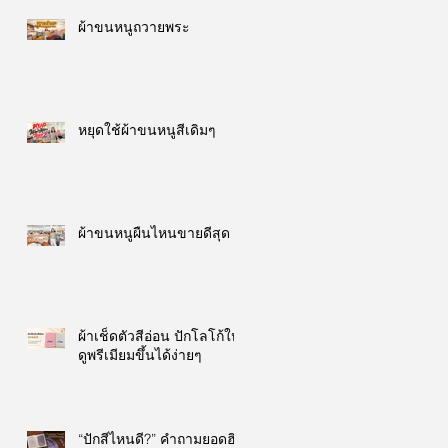
ผ้าขนหนูถวายพระ
หยุดใช้ผ้าขนหนูสีเดิมๆ
ผ้าขนหนูผืนไหนขายดีสุด
ผ้าเช็ดตัวสีอ่อน ปักโลโก้ให้
ดูพรีเมียมขึ้นได้ง่ายๆ
“ปักสีไหนดี?” คำถามยอดฮิต