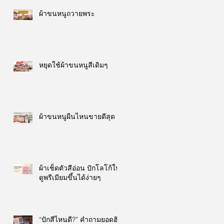
ผ้าขนหนูถวายพระ
หยุดใช้ผ้าขนหนูสีเดิมๆ
ผ้าขนหนูผืนไหนขายดีสุด
ผ้าเช็ดตัวสีอ่อน ปักโลโก้ให้
ดูพรีเมียมขึ้นได้ง่ายๆ
“ปักสีไหนดี?” คำถามยอดฮิต