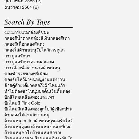
กุมภาพันธ์ 2565
(2)
2 กระทู้
ธันวาคม 2564
(2)
2 กระทู้
Search By Tags
cotton100%
กล่องสีชมพู
กล่องสีน้ำตาล
กล่องสีเงิน
กล่องสีเทา
กล่องสีเนื้อ
กล่องสีแดง
กล่องใส่ผ้าขนหนูรับไหว้
การดูแล
การดูแลรักษา
การดูแลรักษาความสะอาด
การเลือกซื้อผ้า
ขนาดผ้าขนหนู
ของชำร่วย
ของพรีเมี่ยม
ของรับไหว้ผ้าขนหนู
งานแต่งงาน
ด้ายคู่
ด้ายเดี่ยว
ตลก
ถึงผ้าไหมแก้ว
ทำไมต้องชาโป
นุ่ม
ปักดิ้นเงินดิ้นทอง
ปักสีไหมเหลืองทองและเทา
ปักไหมสี Pink Gold
ปักไหมสีเหลืองทอง
ผูกโบว์
ผู้เชือกป่าน
ผ้ากล่องไม้สาน
ผ้าขนหนู
ผ้าขนหนู cotton
ผ้าขนหนูของรับไหว้
ผ้าขนหนูคุ้มค่า
ผ้าขนหนูงานเกษียณ
ผ้าขนหนูชาโป
ผ้าขนหนูชำร่วย
ผ้าขนหนูทอลาย
ผ้าขนหนูที่ประทับใจ