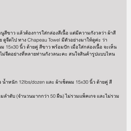
ูสีขาว แล้วต้องการใส่กล่องสีเนื้อ แต่มีความกังวลว่า ผ้าสี
ย ดูจืดไป ทาง Chapeau Towel มีตัวอย่างมาให้ดูค่ะ ว่า
ม 15x30 นิ้ว ด้ายคู่ สีขาว พร้อมปัก เมื่อใส่กล่องเนื้อ จะเห็น
หรู ไม่จืดอย่างที่หลายท่านกังวลนะคะ สนใจสินค้ารูปแบบไหน 
ขาว น้ำหนัก 12lbs/dozen และ ผ้าเช็ดผม 15x30 นิ้ว ด้ายคู่ สี
มลำดับ (จำนวนมากกว่า 50 ผืน) ไม่รวมแพ็คเกจ และไม่รวม