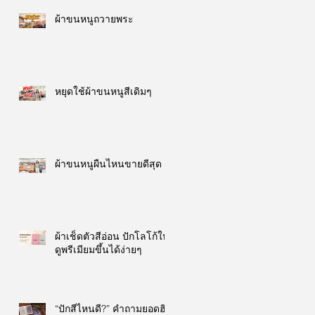
ผ้าขนหนูถวายพระ
หยุดใช้ผ้าขนหนูสีเดิมๆ
ผ้าขนหนูผืนไหนขายดีสุด
ผ้าเช็ดตัวสีอ่อน ปักโลโก้ให้
ดูพรีเมียมขึ้นได้ง่ายๆ
“ปักสีไหนดี?” คำถามยอดฮิต