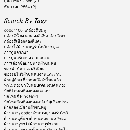
กุมภาพันธ์ 2565
(2)
2 กระทู้
ธันวาคม 2564
(2)
2 กระทู้
Search By Tags
cotton100%
กล่องสีชมพู
กล่องสีน้ำตาล
กล่องสีเงิน
กล่องสีเทา
กล่องสีเนื้อ
กล่องสีแดง
กล่องใส่ผ้าขนหนูรับไหว้
การดูแล
การดูแลรักษา
การดูแลรักษาความสะอาด
การเลือกซื้อผ้า
ขนาดผ้าขนหนู
ของชำร่วย
ของพรีเมี่ยม
ของรับไหว้ผ้าขนหนู
งานแต่งงาน
ด้ายคู่
ด้ายเดี่ยว
ตลก
ถึงผ้าไหมแก้ว
ทำไมต้องชาโป
นุ่ม
ปักดิ้นเงินดิ้นทอง
ปักสีไหมเหลืองทองและเทา
ปักไหมสี Pink Gold
ปักไหมสีเหลืองทอง
ผูกโบว์
ผู้เชือกป่าน
ผ้ากล่องไม้สาน
ผ้าขนหนู
ผ้าขนหนู cotton
ผ้าขนหนูของรับไหว้
ผ้าขนหนูคุ้มค่า
ผ้าขนหนูงานเกษียณ
ผ้าขนหนูชาโป
ผ้าขนหนูชำร่วย
ผ้าขนหนูทอลาย
ผ้าขนหนูที่ประทับใจ