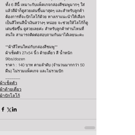
ทั้ง 6 สีนี้ เหมาะกับแพ็คเกจกล่องสีชมพูมากๆ ใส่
แล้วสีผ้าก็ดูสวยเด่นขึ้นมาสุดๆ และสำหรับลูกค้า
ต้องการที่จะปักโลโก้ด้วย ทางเราแนะนำให้เลือก
เป็นสีโทนสีน้ำเงินสว่างๆ หน่อย จะช่วยให้โลโก้ก็ดู
เด่นชัดขึ้น ดูสวยเลยค่ะ สำหรับลูกค้าท่านไหนที่
สนใจ สามารถติดต่อสอบถามกันมาได้เลยนะคะ
**ผ้าสีโทนใหม่กับกล่องสีชมพู**
ผ้าเช็ดตัว 27x54 นิ้ว ด้ายเดี่ยว สี น้ำหนัก 
9lbs/dozen
ราคา : 140 บาท ตามลำดับ (จำนวนมากกว่า 50 
ผืน) ไม่รวมแพ็คเกจ และไม่รวมปัก
_______
ผ้าเช็ดตัว
ผ้าด้ายเดี่ยว
ผ้าปักโลโก้