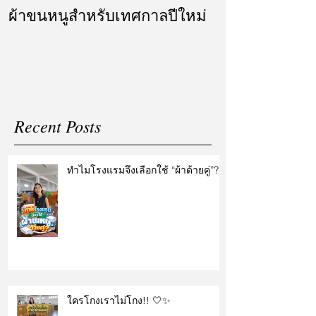
ผ้าขนหนูสำหรับเทศกาลปีใหม่
ผ้ารับไหว้ แล
แต่งงาน
Recent Posts
ทำไมโรงแรมจึงเลือกใช้ “ผ้าด้ายคู่”?
ใครโกงเราไม่โกง!! 🤍✨