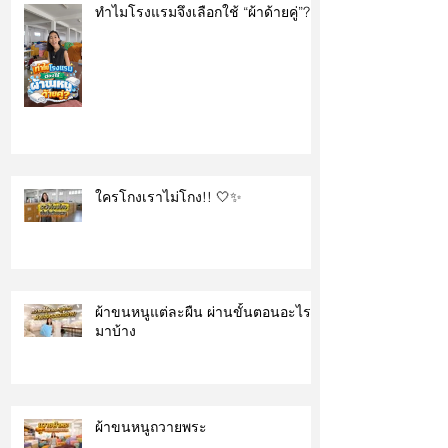
ทำไมโรงแรมจึงเลือกใช้ “ผ้าด้ายคู่”?
ใครโกงเราไม่โกง!! 🤍✨
ผ้าขนหนูแต่ละผืน ผ่านขั้นตอนอะไร
มาบ้าง
ผ้าขนหนูถวายพระ