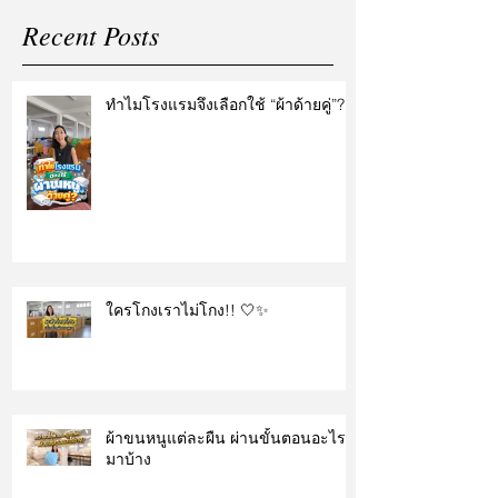
Recent Posts
ทำไมโรงแรมจึงเลือกใช้ “ผ้าด้ายคู่”?
ใครโกงเราไม่โกง!! 🤍✨
ผ้าขนหนูแต่ละผืน ผ่านขั้นตอนอะไร
มาบ้าง