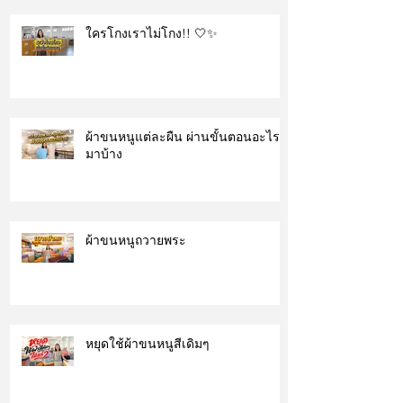
ใครโกงเราไม่โกง!! 🤍✨
ผ้าขนหนูแต่ละผืน ผ่านขั้นตอนอะไร
มาบ้าง
ผ้าขนหนูถวายพระ
หยุดใช้ผ้าขนหนูสีเดิมๆ