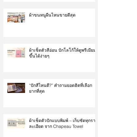
ผ้าขนหนูผืนไหนขายดีสุด
ผ้าเช็ดตัวสีอ่อน ปักโลโก้ให้ดูพรีเมียม
ขึ้นได้ง่ายๆ
“ปักสีไหนดี?” คำถามยอดฮิตที่เลือก
ยากที่สุด
ผ้าเช็ดตัวปักแบบพิมพ์ – เก็บชัดทุกราย
ละเอียด จาก Chapeau Towel