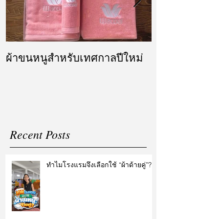
ผ้าขนหนูสำหรับเทศกาลปีใหม่
ผ้ารับไหว้ แล
แต่งงาน
Recent Posts
ทำไมโรงแรมจึงเลือกใช้ “ผ้าด้ายคู่”?