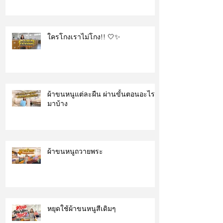
ใครโกงเราไม่โกง!! 🤍✨
ผ้าขนหนูแต่ละผืน ผ่านขั้นตอนอะไร
มาบ้าง
ผ้าขนหนูถวายพระ
หยุดใช้ผ้าขนหนูสีเดิมๆ