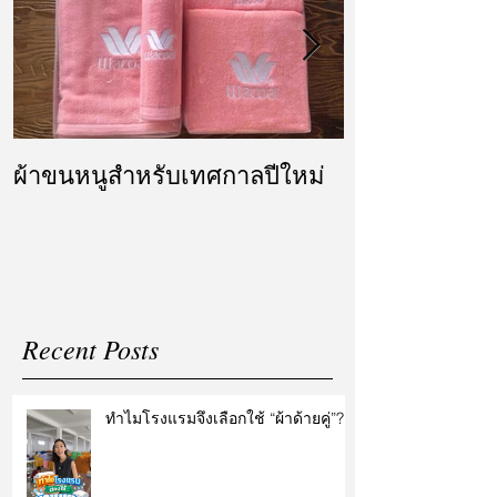
ผ้าขนหนูสำหรับเทศกาลปีใหม่
ผ้ารับไหว้ แล
แต่งงาน
Recent Posts
ทำไมโรงแรมจึงเลือกใช้ “ผ้าด้ายคู่”?