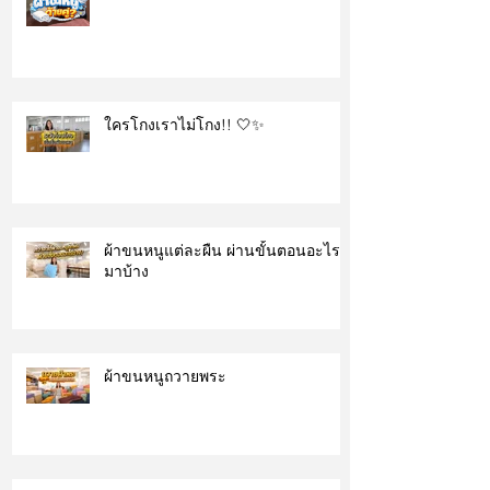
ใครโกงเราไม่โกง!! 🤍✨
ผ้าขนหนูแต่ละผืน ผ่านขั้นตอนอะไร
มาบ้าง
ผ้าขนหนูถวายพระ