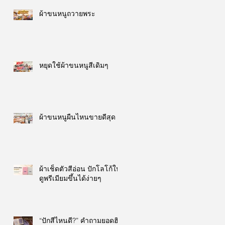
ผ้าขนหนูถวายพระ
หยุดใช้ผ้าขนหนูสีเดิมๆ
ผ้าขนหนูผืนไหนขายดีสุด
ผ้าเช็ดตัวสีอ่อน ปักโลโก้ให้
ดูพรีเมียมขึ้นได้ง่ายๆ
“ปักสีไหนดี?” คำถามยอดฮิต