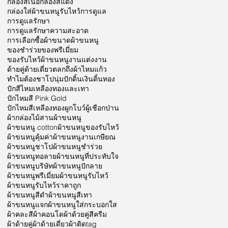
กล่องสีเนื้อ
กล่องสีแดง
กล่องใส่ผ้าขนหนูรับไหว้
การดูแล
การดูแลรักษา
การดูแลรักษาความสะอาด
การเลือกซื้อผ้า
ขนาดผ้าขนหนู
ของชำร่วย
ของพรีเมี่ยม
ของรับไหว้ผ้าขนหนู
งานแต่งงาน
ด้ายคู่
ด้ายเดี่ยว
ตลก
ถึงผ้าไหมแก้ว
ทำไมต้องชาโป
นุ่ม
ปักดิ้นเงินดิ้นทอง
ปักสีไหมเหลืองทองและเทา
ปักไหมสี Pink Gold
ปักไหมสีเหลืองทอง
ผูกโบว์
ผู้เชือกป่าน
ผ้ากล่องไม้สาน
ผ้าขนหนู
ผ้าขนหนู cotton
ผ้าขนหนูของรับไหว้
ผ้าขนหนูคุ้มค่า
ผ้าขนหนูงานเกษียณ
ผ้าขนหนูชาโป
ผ้าขนหนูชำร่วย
ผ้าขนหนูทอลาย
ผ้าขนหนูที่ประทับใจ
ผ้าขนหนูบริษัท
ผ้าขนหนูปักลาย
ผ้าขนหนูพรีเมี่ยม
ผ้าขนหนูรับไหว้
ผ้าขนหนูรับไหว้ราคาถูก
ผ้าขนหนูสีดำ
ผ้าขนหนูสีเทา
ผ้าขนหนูแจก
ผ้าขนหนูใส่กระบอกใส
ผ้าคละสี
ผ้าคอนโด
ผ้าด้วยคู่สีครีม
ผ้าด้ายคู่
ผ้าด้ายเดี่ยว
ผ้าติดtag