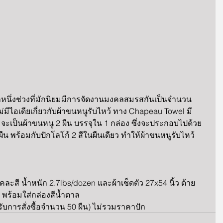
นอีกหนึ่งช่วงที่มักนิยมมีการจัดงานมงคลสมรสกันเป็นจำนวน
งไม่มีไอเดียเกี่ยวกับผ้าขนหนูรับไหว้ ทาง Chapeau Towel มี
ะเป็นผ้าขนหนู 2 ผืน บรรจุใน 1 กล่อง ซึ่งจะประกอบไปด้วย 
 ผืน พร้อมกับปักโลโก้ 2 สีในผืนเดียว ทำให้ผ้าขนหนูรับไหว้
ว คละสี น้ำหนัก 2.7lbs/dozen และผ้าเช็ดตัว 27x54 นิ้ว ด้าย
n พร้อมใส่กล่องสีน้ำตาล
การสั่งซื้อจำนวน 50 ผืน) ไม่รวมราคาปัก