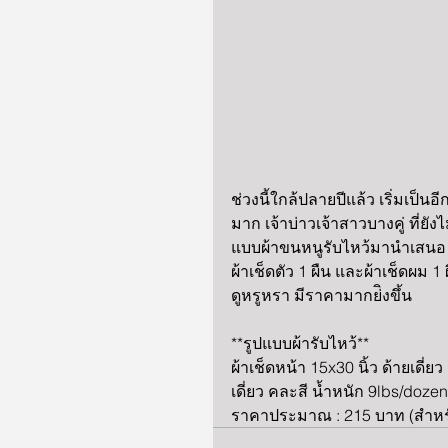
ช่วงนี้ใกล้ปลายปีแล้ว เริ่มเป็
มาก เจ้าบ่าวเจ้าสาวบางคู่ ที่ยั
แบบผ้าขนหนูรับไหว้มานำเสนอ จ
ผ้าเช็ดตัว 1 ผืน และผ้าเช็ดผม 1
ดูหรูหรา มีราคามากย่ิงขึ้น
**รูปแบบผ้ารับไหว้**
ผ้าเช็ดหน้า 15x30 นิ้ว ด้ายเดี่ย
เดี่ยว คละสี น้ำหนัก 9lbs/doze
ราคาประมาณ : 215 บาท (สำหรับ