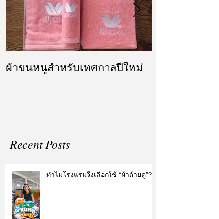
ผ้าขนหนูสำหรับเทศกาลปีใหม่
ผ้ารับไหว้ แล
แต่งงาน
Recent Posts
ทำไมโรงแรมจึงเลือกใช้ “ผ้าด้ายคู่”?