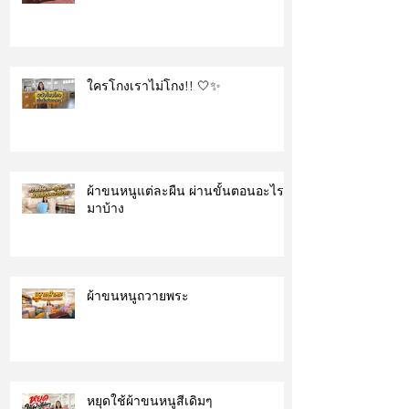
ใครโกงเราไม่โกง!! 🤍✨
ผ้าขนหนูแต่ละผืน ผ่านขั้นตอนอะไร
มาบ้าง
ผ้าขนหนูถวายพระ
หยุดใช้ผ้าขนหนูสีเดิมๆ