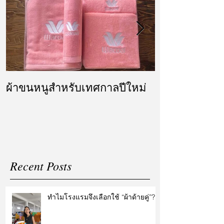
ผ้าขนหนูสำหรับเทศกาลปีใหม่
ผ้ารับไหว้ แล
แต่งงาน
Recent Posts
ทำไมโรงแรมจึงเลือกใช้ “ผ้าด้ายคู่”?