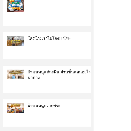
ใครโกงเราไม่โกง!! 🤍✨
ผ้าขนหนูแต่ละผืน ผ่านขั้นตอนอะไร
มาบ้าง
ผ้าขนหนูถวายพระ