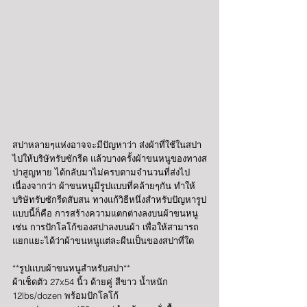
สปาหลายๆแห่งอาจจะมีปัญหาว่า ส่งผ้าที่ใช้ในสปา
ไปให้บริษัทรับซักรีด แล้วบางครั้งผ้าขนหนูของทางส
ปาสูญหาย ได้กลับมาไม่ครบตามจำนวนที่ส่งไป 
เนื่องจากว่า ผ้าขนหนูมีรูปแบบที่คล้ายๆกัน ทำให้
บริษัทรับซักรีดสับสน ทางแก้วิธีหนึ่งสำหรับปัญหารูป
แบบนี้ก็คือ การสร้างความแตกต่างลงบนผ้าขนหนู 
เช่น การปักโลโก้ของสปาลงบนผ้า เพื่อให้สามารถ
แยกแยะได้ว่าผ้าขนหนูแต่ละผืนเป็นของสปาที่ใด
**รูปแบบผ้าขนหนูสำหรับสปา**
ผ้าเช็ดตัว 27x54 นิ้ว ด้ายคู่ สีขาว น้ำหนัก 
12lbs/dozen พร้อมปักโลโก้