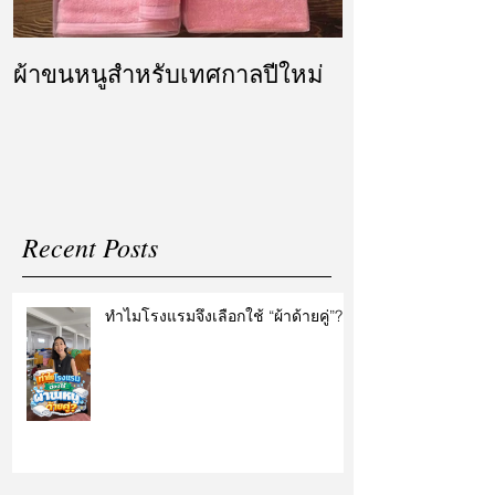
ผ้าขนหนูสำหรับเทศกาลปีใหม่
ผ้ารับไหว้ แล
แต่งงาน
Recent Posts
ทำไมโรงแรมจึงเลือกใช้ “ผ้าด้ายคู่”?