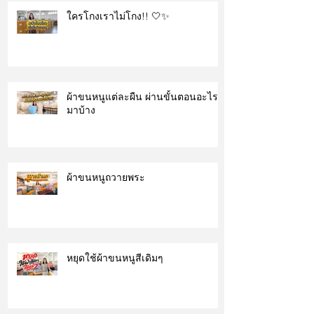
ใครโกงเราไม่โกง!! 🤍✨
ผ้าขนหนูแต่ละผืน ผ่านขั้นตอนอะไร
มาบ้าง
ผ้าขนหนูถวายพระ
หยุดใช้ผ้าขนหนูสีเดิมๆ