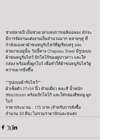
ช่วงปลายปี เป็นช่วงเวลาแห่งการเฉลิมฉลอง มักจะ
มีการจัดงานแต่งงานเป็นจำนวนมาก หลายๆคู่ ที่
กำลังมองหาผ้าขนหนูรับไหว้ที่ดูเรียบหรู และ
สวยงามอยู่นั้น วันนี้ทาง Chapeau Towel มีรูปแบบ
ผ้าขนหนูรับไหว้ ปักโลโก้ของคู่บ่าวสาว และใส่
กล่อง พร้อมทั้งผูกโบว์ เพื่อทำให้ผ้าขนหนูรับไหว้ดู
หวานมากยิ่งขึ้น
**รูปแบบผ้ารับไหว้**
ผ้าเช็ดตัว 27x54 นิ้ว ด้ายเดี่ยว คละสี น้ำหนัก 
9lbs/dozen พร้อมปักโลโก้ และใส่กล่องสีชมพู ผูก
โบว์
ราคาประมาณ : 175 บาท (สำหรับการสั่งซื้อ
จำนวน 50 ผืน) ไม่รวมราคาปักและขนส่ง