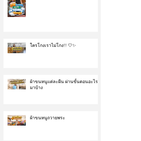
ใครโกงเราไม่โกง!! 🤍✨
ผ้าขนหนูแต่ละผืน ผ่านขั้นตอนอะไร
มาบ้าง
ผ้าขนหนูถวายพระ