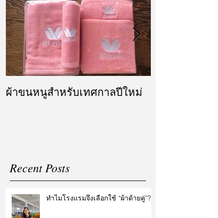
ผ้าขนหนูสำหรับเทศกาลปีใหม่
ผ้ารับไหว้ แล
แต่งงาน
Recent Posts
ทำไมโรงแรมจึงเลือกใช้ “ผ้าด้ายคู่”?