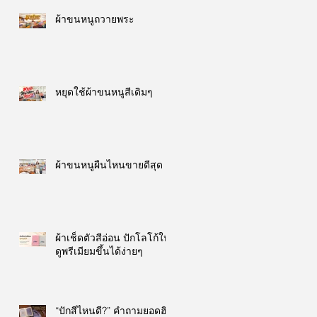
ผ้าขนหนูถวายพระ
หยุดใช้ผ้าขนหนูสีเดิมๆ
ผ้าขนหนูผืนไหนขายดีสุด
ผ้าเช็ดตัวสีอ่อน ปักโลโก้ให้
ดูพรีเมียมขึ้นได้ง่ายๆ
“ปักสีไหนดี?” คำถามยอดฮิต