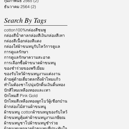
กุมภาพันธ์ 2565
(2)
2 กระทู้
ธันวาคม 2564
(2)
2 กระทู้
Search By Tags
cotton100%
กล่องสีชมพู
กล่องสีน้ำตาล
กล่องสีเงิน
กล่องสีเทา
กล่องสีเนื้อ
กล่องสีแดง
กล่องใส่ผ้าขนหนูรับไหว้
การดูแล
การดูแลรักษา
การดูแลรักษาความสะอาด
การเลือกซื้อผ้า
ขนาดผ้าขนหนู
ของชำร่วย
ของพรีเมี่ยม
ของรับไหว้ผ้าขนหนู
งานแต่งงาน
ด้ายคู่
ด้ายเดี่ยว
ตลก
ถึงผ้าไหมแก้ว
ทำไมต้องชาโป
นุ่ม
ปักดิ้นเงินดิ้นทอง
ปักสีไหมเหลืองทองและเทา
ปักไหมสี Pink Gold
ปักไหมสีเหลืองทอง
ผูกโบว์
ผู้เชือกป่าน
ผ้ากล่องไม้สาน
ผ้าขนหนู
ผ้าขนหนู cotton
ผ้าขนหนูของรับไหว้
ผ้าขนหนูคุ้มค่า
ผ้าขนหนูงานเกษียณ
ผ้าขนหนูชาโป
ผ้าขนหนูชำร่วย
ผ้าขนหนูทอลาย
ผ้าขนหนูที่ประทับใจ