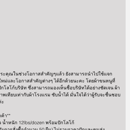
ีพระคุณในช่วงโอกาสสำคัญๆแล้ว ยังสามารถนำไปใช้แจก
ีใหม่และโอกาสสำคัญต่างๆ ได้อีกด้วยนะคะ โดยผ้าขนหนูที่
ปักโลโก้บริษัท ซึ่งสามารถมองเห็นชื่อบริษัทได้อย่างชัดเจน ผ้า
ภาพเทียบเท่ากับผ้าโรงแรม ซับน้ำได้ มั่นใจได้ว่าผู้รับจะชื่นชอบ
่ะ 
ค้า**
ีขาว น้ำหนัก 12lbs/dozen พร้อมปักโลโก้
บการสั่งซื้อจำนวน 50 ผืน) ไม่รวมราคาปักและขนส่ง