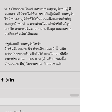
ทาง Chapeau Towel ขอขอบพระคุณคู่รักทุกคู่ ที่
มอบความไว้วางใจให้ทางเราเป็นผู้ผลิตผ้าขนหนูรับ
ไหว้ ทางเราภูมิใจที่ได้เป็นส่วนหนึ่งของวันสำคัญ
ของลูกค้าทุกท่าน หากท่านใดสนใจผ้ารับไหว้รูป
แบบใด สามารถติดต่อสอบถามข้อมูล และขอราย
ละเอียดเพิ่มเติมได้นะคะ
**รูปแบบผ้าขนหนูรับไหว้**
ผ้าเช็ดตัว 30x60 นิ้ว ด้ายเดี่ยว คละสี น้ำหนัก 
12lbs/dozen พร้อมปักโลโก้ และใส่กล่องสีเนื้อ
ราคาประมาณ :  205 บาท (สำหรับการสั่งซื้อ
จำนวน 50 ผืน) ไม่รวมราคาปักและขนส่ง