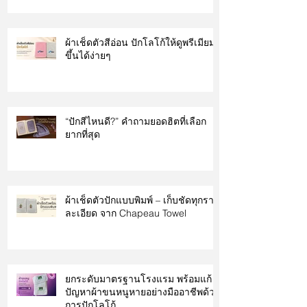
ผ้าเช็ดตัวสีอ่อน ปักโลโก้ให้ดูพรีเมียม
ขึ้นได้ง่ายๆ
“ปักสีไหนดี?” คำถามยอดฮิตที่เลือก
ยากที่สุด
ผ้าเช็ดตัวปักแบบพิมพ์ – เก็บชัดทุกราย
ละเอียด จาก Chapeau Towel
ยกระดับมาตรฐานโรงแรม พร้อมแก้
ปัญหาผ้าขนหนูหายอย่างมืออาชีพด้วย
การปักโลโก้