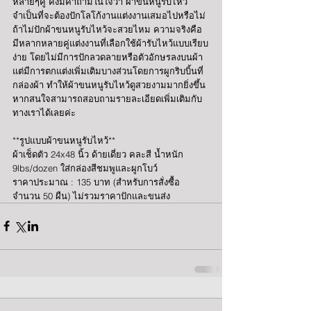
หลายๆคู่ คงมีคำถามในใจว่า ผ้าขนหนูรับไหว้ 
จำเป็นที่จะต้องปักโลโก้งานแต่งงานเสมอไปหรือไม่ 
ถ้าไม่ปักผ้าขนหนูรับไหว้จะสวยไหม ความจริงคือ 
มีหลากหลายคู่แต่งงานที่เลือกใช้ผ้ารับไหว้แบบเรียบ
ง่าย โดยไม่มีการปักลวดลายหรือตัวอักษรลงบนผ้า 
แต่มีการตกแต่งเพิ่มเติมบางส่วนโดยการผูกริบบิ้นที่
กล่องผ้า ทำให้ผ้าขนหนูรับไหว้ดูสวยงามมากยิ่งขึ้น 
หากสนใจสามารถสอบถามรายละเอียดเพิ่มเติมกับ
ทางเราได้เลยค่ะ
**รูปแบบผ้าขนหนูรับไหว้**
ผ้าเช็ดตัว 24x48 นิ้ว ด้ายเดี่ยว คละสี น้ำหนัก 
9lbs/dozen ใส่กล่องสีชมพูและผูกโบว์
ราคาประมาณ : 135 บาท (สำหรับการสั่งซื้อ
จำนวน 50 ผืน) ไม่รวมราคาปักและขนส่ง