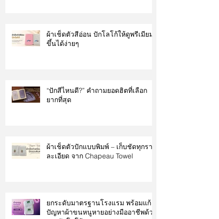
ผ้าเช็ดตัวสีอ่อน ปักโลโก้ให้ดูพรีเมียม
ขึ้นได้ง่ายๆ
“ปักสีไหนดี?” คำถามยอดฮิตที่เลือก
ยากที่สุด
ผ้าเช็ดตัวปักแบบพิมพ์ – เก็บชัดทุกราย
ละเอียด จาก Chapeau Towel
ยกระดับมาตรฐานโรงแรม พร้อมแก้
ปัญหาผ้าขนหนูหายอย่างมืออาชีพด้วย