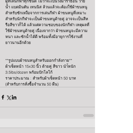
ผู้ที่เล่นกีฬาทุกชนิด ไม่ว่าจะเป็นวิ่งมาราธอน ว่าย
น้ำ แบดมินตัน เทนนิส ล้วนแล้วจะต้องใช้ผ้าขนหนู
สำหรับซักเหงื่อจากการเล่นกีฬา ผ้าขนหนูที่เหมาะ
สำหรับนักกีฬาจะเป็นผ้าขนหนูด้ายคู่ อาจจะเป็นสีห
รือสีขาวก็ได้ แล้วแต่ความชอบของนักกีฬา เหตุผลที่
ใช้ผ้าขนหนูด้ายคู่ เนื่องจากว่า ผ้าขนหนูจะมีความ
หนา และซักน้ำได้ดี พร้อมทั้งมีอายุการใช้งานที่
ยาวนานอีกด้วย
**รูปแบบผ้าขนหนูสำหรับออกกำลังกาย**
ผ้าเช็ดหน้า 15x30 นิ้ว ด้ายคู่ สีขาว นำ้หนัก 
3.5lbs/dozen พร้อมปักโลโก้
ราคาประมาณ : สำหรับผ้าเช็ดหน้า 50 บาท 
(สำหรับการสั่งซื้อจำนวน 50 ผืน)