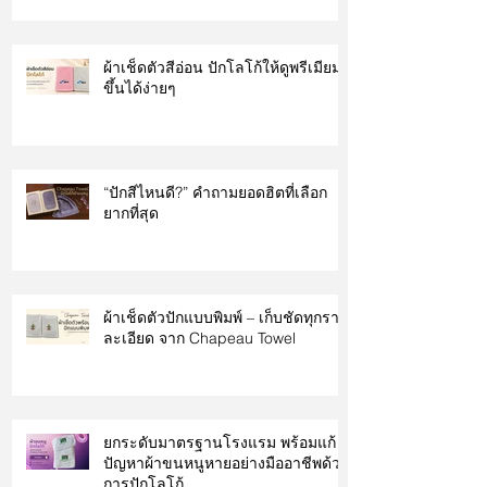
ผ้าเช็ดตัวสีอ่อน ปักโลโก้ให้ดูพรีเมียม
ขึ้นได้ง่ายๆ
“ปักสีไหนดี?” คำถามยอดฮิตที่เลือก
ยากที่สุด
ผ้าเช็ดตัวปักแบบพิมพ์ – เก็บชัดทุกราย
ละเอียด จาก Chapeau Towel
ยกระดับมาตรฐานโรงแรม พร้อมแก้
ปัญหาผ้าขนหนูหายอย่างมืออาชีพด้วย
การปักโลโก้