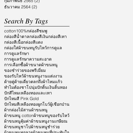
กุมภาพันธ์ 2565
(2)
2 กระทู้
ธันวาคม 2564
(2)
2 กระทู้
Search By Tags
cotton100%
กล่องสีชมพู
กล่องสีน้ำตาล
กล่องสีเงิน
กล่องสีเทา
กล่องสีเนื้อ
กล่องสีแดง
กล่องใส่ผ้าขนหนูรับไหว้
การดูแล
การดูแลรักษา
การดูแลรักษาความสะอาด
การเลือกซื้อผ้า
ขนาดผ้าขนหนู
ของชำร่วย
ของพรีเมี่ยม
ของรับไหว้ผ้าขนหนู
งานแต่งงาน
ด้ายคู่
ด้ายเดี่ยว
ตลก
ถึงผ้าไหมแก้ว
ทำไมต้องชาโป
นุ่ม
ปักดิ้นเงินดิ้นทอง
ปักสีไหมเหลืองทองและเทา
ปักไหมสี Pink Gold
ปักไหมสีเหลืองทอง
ผูกโบว์
ผู้เชือกป่าน
ผ้ากล่องไม้สาน
ผ้าขนหนู
ผ้าขนหนู cotton
ผ้าขนหนูของรับไหว้
ผ้าขนหนูคุ้มค่า
ผ้าขนหนูงานเกษียณ
ผ้าขนหนูชาโป
ผ้าขนหนูชำร่วย
ผ้าขนหนูทอลาย
ผ้าขนหนูที่ประทับใจ