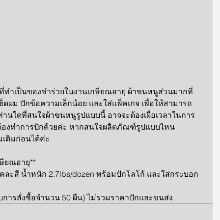
นูที่ทำเป็นของชำร่วยในงานเกษียณอายุ ผ้าขนหนูส่วนมากที่
ช็ดผม ปักข้อความเล็กน้อย และใส่แพ็คเกจ เพื่อให้สามารถ
ท่านใดที่สนใจผ้าขนหนูรูปแบบนี้ อาจจะต้องเผื่อเวลาในการ
ต้องทำการปักด้วยค่ะ หากสนใจผลิตภัณฑ์รูปแบบไหน 
เติมก่อนได้ค่ะ
ษียณอายุ**
่ยว คละสี น้ำหนัก 2.7lbs/dozen พร้อมปักโลโก้ และใส่กระบอก
การสั่งซื้อจำนวน 50 ผืน) ไม่รวมราคาปักและขนส่ง