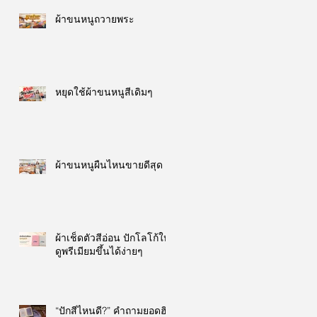
ผ้าขนหนูถวายพระ
หยุดใช้ผ้าขนหนูสีเดิมๆ
ผ้าขนหนูผืนไหนขายดีสุด
ผ้าเช็ดตัวสีอ่อน ปักโลโก้ให้
ดูพรีเมียมขึ้นได้ง่ายๆ
“ปักสีไหนดี?” คำถามยอดฮิต