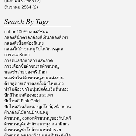
กุมภาพันธ์ 2565
(2)
2 กระทู้
ธันวาคม 2564
(2)
2 กระทู้
Search By Tags
cotton100%
กล่องสีชมพู
กล่องสีน้ำตาล
กล่องสีเงิน
กล่องสีเทา
กล่องสีเนื้อ
กล่องสีแดง
กล่องใส่ผ้าขนหนูรับไหว้
การดูแล
การดูแลรักษา
การดูแลรักษาความสะอาด
การเลือกซื้อผ้า
ขนาดผ้าขนหนู
ของชำร่วย
ของพรีเมี่ยม
ของรับไหว้ผ้าขนหนู
งานแต่งงาน
ด้ายคู่
ด้ายเดี่ยว
ตลก
ถึงผ้าไหมแก้ว
ทำไมต้องชาโป
นุ่ม
ปักดิ้นเงินดิ้นทอง
ปักสีไหมเหลืองทองและเทา
ปักไหมสี Pink Gold
ปักไหมสีเหลืองทอง
ผูกโบว์
ผู้เชือกป่าน
ผ้ากล่องไม้สาน
ผ้าขนหนู
ผ้าขนหนู cotton
ผ้าขนหนูของรับไหว้
ผ้าขนหนูคุ้มค่า
ผ้าขนหนูงานเกษียณ
ผ้าขนหนูชาโป
ผ้าขนหนูชำร่วย
ผ้าขนหนูทอลาย
ผ้าขนหนูที่ประทับใจ