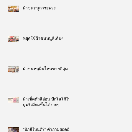
ผ้าขนหนูถวายพระ
หยุดใช้ผ้าขนหนูสีเดิมๆ
ผ้าขนหนูผืนไหนขายดีสุด
ผ้าเช็ดตัวสีอ่อน ปักโลโก้ให้
ดูพรีเมียมขึ้นได้ง่ายๆ
“ปักสีไหนดี?” คำถามยอดฮิต