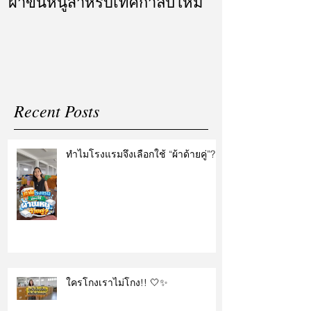
ผ้าขนหนูสำหรับเทศกาลปีใหม่
ผ้ารับไหว้ แล
แต่งงาน
Recent Posts
ทำไมโรงแรมจึงเลือกใช้ “ผ้าด้ายคู่”?
ใครโกงเราไม่โกง!! 🤍✨