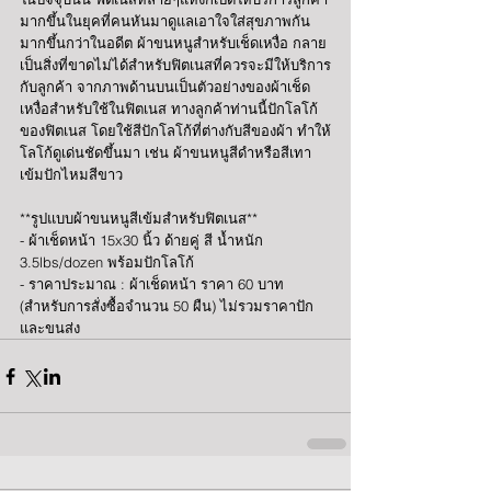
มากขึ้นในยุคที่คนหันมาดูแลเอาใจใส่สุขภาพกัน
มากขึ้นกว่าในอดีต ผ้าขนหนูสำหรับเช็ดเหงื่อ กลาย
เป็นสิ่งที่ขาดไม่ได้สำหรับฟิตเนสที่ควรจะมีให้บริการ
กับลูกค้า จากภาพด้านบนเป็นตัวอย่างของผ้าเช็ด
เหงื่อสำหรับใช้ในฟิตเนส ทางลูกค้าท่านนี้ปักโลโก้
ของฟิตเนส โดยใช้สีปักโลโก้ที่ต่างกับสีของผ้า ทำให้
โลโก้ดูเด่นชัดขึ้นมา เช่น ผ้าขนหนูสีดำหรือสีเทา
เข้มปักไหมสีขาว
**รูปแบบผ้าขนหนูสีเข้มสำหรับฟิตเนส**
- ผ้าเช็ดหน้า 15x30 นิ้ว ด้ายคู่ สี น้ำหนัก 
3.5lbs/dozen พร้อมปักโลโก้
- ราคาประมาณ : ผ้าเช็ดหน้า ราคา 60 บาท 
(สำหรับการสั่งซื้อจำนวน 50 ผืน) ไม่รวมราคาปัก
และขนส่ง