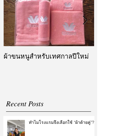
ผ้าขนหนูสำหรับเทศกาลปีใหม่
ผ้ารับไหว้ แล
แต่งงาน
Recent Posts
ทำไมโรงแรมจึงเลือกใช้ “ผ้าด้ายคู่”?