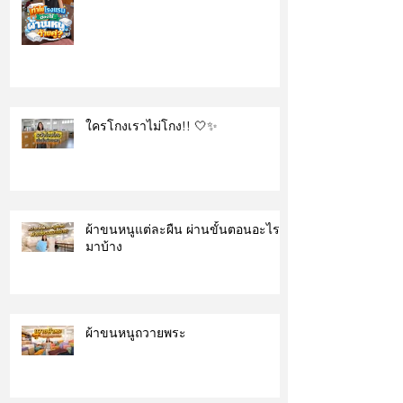
ใครโกงเราไม่โกง!! 🤍✨
ผ้าขนหนูแต่ละผืน ผ่านขั้นตอนอะไร
มาบ้าง
ผ้าขนหนูถวายพระ