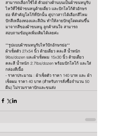
สามารถเลือกใช้ได้ ตัวอย่างด้านบนเป็นผ้าขนหนูรับ
ไหว้ที่ใช้ผ้าขนหนูด้ายเดี่ยว และปักโลโก้ตัวอักษร
ย่อ ที่สำคัญโลโก้ที่ปักนั้น คู่บ่าวสาวได้เลือกสีไหม
ปักสีเหลืองทองและสีเงิน ทำให้ลายปักดูโดดเด่นขึ้น
มาจากสีของผ้าขนหนู ลูกค้าสนใจ สามารถ
สอบถามข้อมูลเพิ่มเติมได้เลยค่ะ
**รูปแบบผ้าขนหนูรับไหว้ปักอักษรย่อ**
ผ้าเช็ดตัว 27x54 นิ้ว ด้ายเดี่ยว คละสี น้ำหนัก 
9lbs/dozen และผ้าเช็ดผม 15x30 นิ้ว ด้ายเดี่ยว 
คละสี น้ำหนัก 2.7lbs/dozen พร้อมปักโลโก้ และใส่
กล่องสีเนื้อ
- ราคาประมาณ : ผ้าเช็ดตัว ราคา 140 บาท และ ผ้า
เช็ดผม ราคา 40 บาท (สำหรับการสั่งซื้อจำนวน 50 
ผืน) ไม่รวมราคาปักและขนส่ง