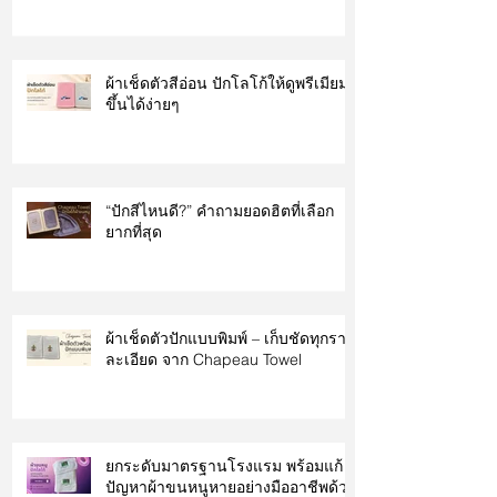
ผ้าเช็ดตัวสีอ่อน ปักโลโก้ให้ดูพรีเมียม
ขึ้นได้ง่ายๆ
“ปักสีไหนดี?” คำถามยอดฮิตที่เลือก
ยากที่สุด
ผ้าเช็ดตัวปักแบบพิมพ์ – เก็บชัดทุกราย
ละเอียด จาก Chapeau Towel
ยกระดับมาตรฐานโรงแรม พร้อมแก้
ปัญหาผ้าขนหนูหายอย่างมืออาชีพด้วย