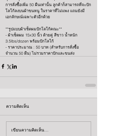
การสั่งซื้อเพิ่ม 50 ผืนเท่านั้น ลูกค้าก็สามารถที่จะปัก
โลโก้ลงบนผ้าขนหนู ในราคาที่ไม่แพง แถมยังมี
เอกลักษณ์เฉพาะตัวอีกด้วย
**รูปแบบผ้าเช็ดผมปักโลโก้คณะ**
- ผ้าเช็ดผม 15x30 นิ้ว ด้ายคู่ สีขาว น้ำหนัก 
3.5lbs/dozen พร้อมปักโลโก้
- ราคาประมาณ : 50 บาท (สำหรับการสั่งซื้อ
จำนวน 50 ผืน) ไม่รวมราคาปักและขนส่ง
ความคิดเห็น
เขียนความคิดเห็น…