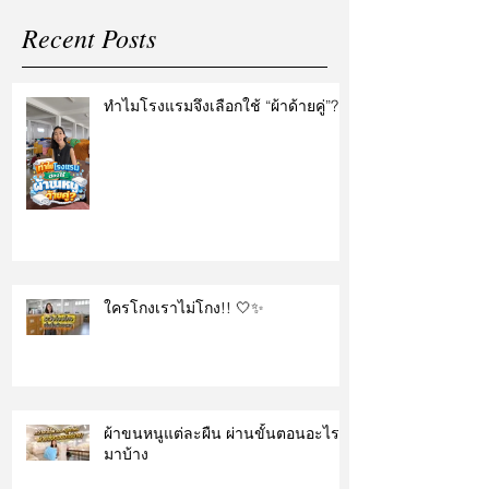
Recent Posts
ทำไมโรงแรมจึงเลือกใช้ “ผ้าด้ายคู่”?
ใครโกงเราไม่โกง!! 🤍✨
ผ้าขนหนูแต่ละผืน ผ่านขั้นตอนอะไร
มาบ้าง