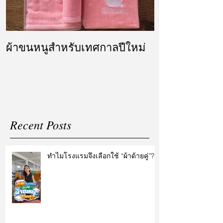
ผ้าขนหนูสำหรับเทศกาลปีใหม่
ผ้ารับไหว้ แล
แต่งงาน
Recent Posts
ทำไมโรงแรมจึงเลือกใช้ “ผ้าด้ายคู่”?