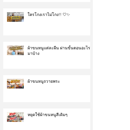
ใครโกงเราไม่โกง!! 🤍✨
ผ้าขนหนูแต่ละผืน ผ่านขั้นตอนอะไร
มาบ้าง
ผ้าขนหนูถวายพระ
หยุดใช้ผ้าขนหนูสีเดิมๆ