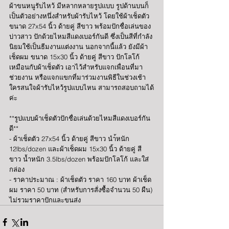
ผ้าขนหนูรับไหว้ มีหลากหลายรูปแบบ รูปด้านบนก็
เป็นตัวอย่างหนึ่งสำหรับผ้ารับไหว้ โดยใช้ผ้าเช็ดตัว 
ขนาด 27x54 นิ้ว ด้ายคู่ สีขาว พร้อมปักชื่อเล่นของ
บ่าวสาว ปักด้วยไหมสีแดงเบอร์กันดี ซึ่งเป็นสีที่กำลัง
นิยมใช้เป็นธีมงานแต่งงาน นอกจากนี้แล้ว ยังมีผ้า
เช็ดผม ขนาด 15x30 นิ้ว ด้ายคู่ สีขาว ปักโลโก้
เหมือนกับผ้าเช็ดตัว เอาไว้สำหรับแจกเพื่อนที่มา
ช่วยงาน หรือแจกแขกที่มาร่วมงานพิธีในช่วงเช้า 
ใครสนใจผ้ารับไหว้รูปแบบไหน สามารถสอบถามได้
ค่ะ
**รูปแบบผ้าเช็ดตัวปักชื่อเล่นด้วยไหมสีแดงเบอร์กัน
ดี**
- ผ้าเช็ดตัว 27x54 นิ้ว ด้ายคู่ สีขาว นำ้หนัก 
12lbs/dozen และผ้าเช็ดผม 15x30 นิ้ว ด้ายคู่ สี
ขาว น้ำหนัก 3.5lbs/dozen พร้อมปักโลโก้ และใส่
กล่อง
- ราคาประมาณ : ผ้าเช็ดตัว ราคา 160 บาท ผ้าเช็ด
ผม ราคา 50 บาท (สำหรับการสั่งซื้อจำนวน 50 ผืน) 
ไม่รวมราคาปักและขนส่ง