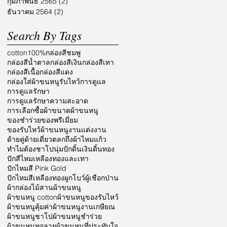
กุมภาพันธ์ 2565
(2)
2 กระทู้
ธันวาคม 2564
(2)
2 กระทู้
Search By Tags
cotton100%
กล่องสีชมพู
กล่องสีน้ำตาล
กล่องสีเงิน
กล่องสีเทา
กล่องสีเนื้อ
กล่องสีแดง
กล่องใส่ผ้าขนหนูรับไหว้
การดูแล
การดูแลรักษา
การดูแลรักษาความสะอาด
การเลือกซื้อผ้า
ขนาดผ้าขนหนู
ของชำร่วย
ของพรีเมี่ยม
ของรับไหว้ผ้าขนหนู
งานแต่งงาน
ด้ายคู่
ด้ายเดี่ยว
ตลก
ถึงผ้าไหมแก้ว
ทำไมต้องชาโป
นุ่ม
ปักดิ้นเงินดิ้นทอง
ปักสีไหมเหลืองทองและเทา
ปักไหมสี Pink Gold
ปักไหมสีเหลืองทอง
ผูกโบว์
ผู้เชือกป่าน
ผ้ากล่องไม้สาน
ผ้าขนหนู
ผ้าขนหนู cotton
ผ้าขนหนูของรับไหว้
ผ้าขนหนูคุ้มค่า
ผ้าขนหนูงานเกษียณ
ผ้าขนหนูชาโป
ผ้าขนหนูชำร่วย
ผ้าขนหนูทอลาย
ผ้าขนหนูที่ประทับใจ