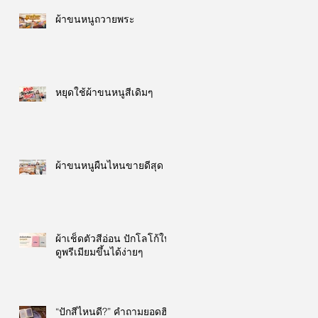
ผ้าขนหนูถวายพระ
หยุดใช้ผ้าขนหนูสีเดิมๆ
ผ้าขนหนูผืนไหนขายดีสุด
ผ้าเช็ดตัวสีอ่อน ปักโลโก้ให้
ดูพรีเมียมขึ้นได้ง่ายๆ
“ปักสีไหนดี?” คำถามยอดฮิต