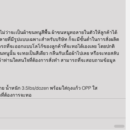
ม่ว่าจะเป็นผ้าขนหนูสีพื้น ผ้าขนหนูทอลายในตัวให้ลูกค้าได้
ลายที่มีรูปแบบเฉพาะสำหรับบริษัท ก็จะมีขั้นต่ำในการสั่งผลิต
าสามารถที่จะออกแบบโลโก้ของลูกค้าที่จะทอได้เองเลย โดยปกติ
ูนั้น จะทอเป็นสีเดียว กลืนกับเนื้อผ้าไปเลย หรือจะทอสลับ
กค้าท่านใดสนใจที่ต้องการสั่งทำ สามารถที่จะสอบถามข้อมูล
อลาย น้ำหนัก 3.5lbs/dozen พร้อมใส่ถุงแก้ว OPP ใส
าที่ต้องการจะทอ