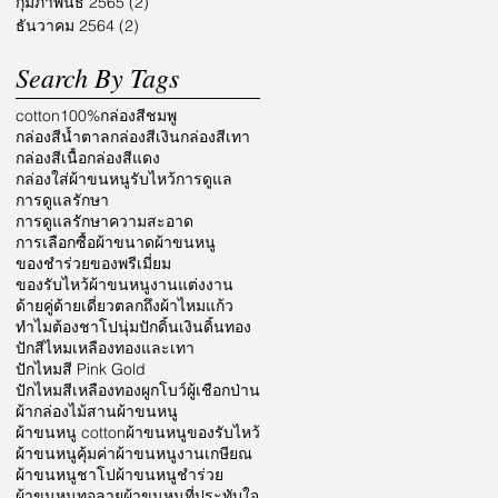
กุมภาพันธ์ 2565
(2)
2 กระทู้
ธันวาคม 2564
(2)
2 กระทู้
Search By Tags
cotton100%
กล่องสีชมพู
กล่องสีน้ำตาล
กล่องสีเงิน
กล่องสีเทา
กล่องสีเนื้อ
กล่องสีแดง
กล่องใส่ผ้าขนหนูรับไหว้
การดูแล
การดูแลรักษา
การดูแลรักษาความสะอาด
การเลือกซื้อผ้า
ขนาดผ้าขนหนู
ของชำร่วย
ของพรีเมี่ยม
ของรับไหว้ผ้าขนหนู
งานแต่งงาน
ด้ายคู่
ด้ายเดี่ยว
ตลก
ถึงผ้าไหมแก้ว
ทำไมต้องชาโป
นุ่ม
ปักดิ้นเงินดิ้นทอง
ปักสีไหมเหลืองทองและเทา
ปักไหมสี Pink Gold
ปักไหมสีเหลืองทอง
ผูกโบว์
ผู้เชือกป่าน
ผ้ากล่องไม้สาน
ผ้าขนหนู
ผ้าขนหนู cotton
ผ้าขนหนูของรับไหว้
ผ้าขนหนูคุ้มค่า
ผ้าขนหนูงานเกษียณ
ผ้าขนหนูชาโป
ผ้าขนหนูชำร่วย
ผ้าขนหนูทอลาย
ผ้าขนหนูที่ประทับใจ