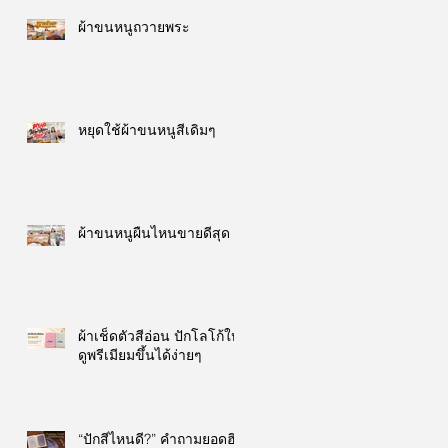
ผ้าขนหนูถวายพระ
หยุดใช้ผ้าขนหนูสีเดิมๆ
ผ้าขนหนูผืนไหนขายดีสุด
ผ้าเช็ดตัวสีอ่อน ปักโลโก้ให้
ดูพรีเมียมขึ้นได้ง่ายๆ
“ปักสีไหนดี?” คำถามยอดฮิต