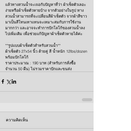
แล้วทางสวนน้ำจะเจอกับปัญหาที่ว่า ผ้าเช็ดตัวเลอะ
ง่ายหรือผ้าเช็ดตัวหายบ้าง จากตัวอย่างในรูป ทาง
สวนน้ำสามารถที่จะเปลี่ยนสีผ้าเช็ตตัว จากผ้าสีขาว
มาเป็นสีโทนเทาแทนจะเหมาะสมกับการใช้งาน
มากกว่า และอาจจะทำการปักโลโก้ของสวนน้ำลง
ไปเพิ่มเติม เพื่อช่วยแก้ปัญหาผ้าเช็ดตัวหายได้ค่ะ
**รูปแบบผ้าเช็ดตัวสำหรับสวนน้ำ**
ผ้าเช็ดตัว 27x54 นิ้ว ด้ายคู่ สี น้ำหนัก 12lbs/dozen 
พร้อมปักโลโก้
ราคาประมาณ : 190 บาท (สำหรับการสั่งซื้อ
จำนวน 50 ผืน) ไม่รวมราคาปักและขนส่ง
ความคิดเห็น