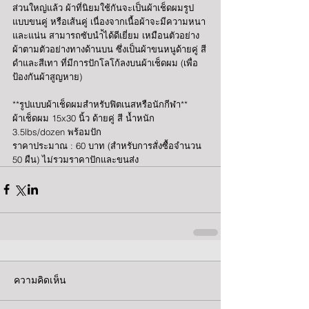
ส่วนใหญ่แล้ว ผ้าที่นิยมใช้กันจะเป็นผ้าเช็ดผมรูป
แบบขนคู่ หรือเส้นคู่ เนื่องจากเนื้อผ้าจะมีความหนา
และแน่น สามารถซับนำ้ได้ดีเยี่ยม เหมือนตัวอย่าง
ผ้าตามตัวอย่างทางด้านบน ซึ่งเป็นผ้าขนหนูด้ายคู่ สี
ดำและสีเทา ที่มีการปักโลโก้ลงบนผ้าเช็ดผม (เพื่อ
ป้องกันผ้าสูญหาย)
**รูปแบบผ้าเช็ดผมสำหรับฟิตเนสหรือนักกีฬา**
ผ้าเช็ดผม 15x30 นิ้ว ด้ายคู่ สี น้ำหนัก 
3.5lbs/dozen พร้อมปัก
ราคาประมาณ : 60 บาท (สำหรับการสั่งซื้อจำนวน 
50 ผืน) ไม่รวมราคาปักและขนส่ง
ความคิดเห็น