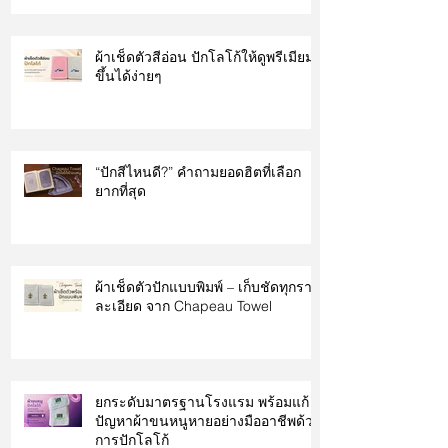
ผ้าเช็ดตัวสีอ่อน ปักโลโก้ให้ดูพรีเมียม
ขึ้นได้ง่ายๆ
“ปักสีไหนดี?” คำถามยอดฮิตที่เลือก
ยากที่สุด
ผ้าเช็ดตัวปักแบบพิมพ์ – เก็บชัดทุกราย
ละเอียด จาก Chapeau Towel
ยกระดับมาตรฐานโรงแรม พร้อมแก้
ปัญหาผ้าขนหนูหายอย่างมืออาชีพด้วย
การปักโลโก้