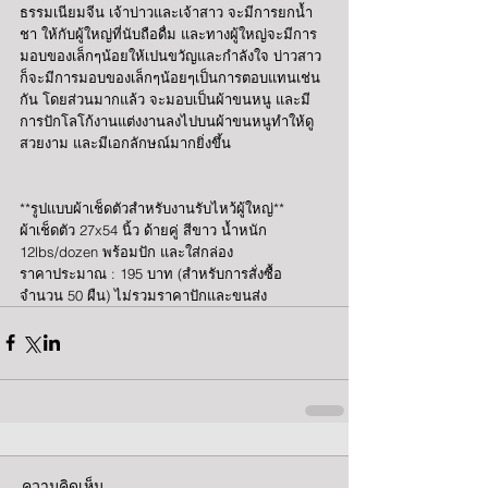
ธรรมเนียมจีน เจ้าบ่าวและเจ้าสาว จะมีการยกน้ำ
ชา ให้กับผู้ใหญ่ที่นับถือดื่ม และทางผู้ใหญ่จะมีการ
มอบของเล็กๆน้อยให้เปนขวัญและกำลังใจ บ่าวสาว
ก็จะมีการมอบของเล็กๆน้อยๆเป็นการตอบแทนเช่น
กัน โดยส่วนมากแล้ว จะมอบเป็นผ้าขนหนู และมี
การปักโลโก้งานแต่งงานลงไปบนผ้าขนหนูทำให้ดู
สวยงาม และมีเอกลักษณ์มากยิ่งขึ้น
**รูปแบบผ้าเช็ดตัวสำหรับงานรับไหว้ผู้ใหญ่**
ผ้าเช็ดตัว 27x54 นิ้ว ด้ายคู่ สีขาว น้ำหนัก 
12lbs/dozen พร้อมปัก และใส่กล่อง
ราคาประมาณ : 195 บาท (สำหรับการสั่งซื้อ
จำนวน 50 ผืน) ไม่รวมราคาปักและขนส่ง
ความคิดเห็น