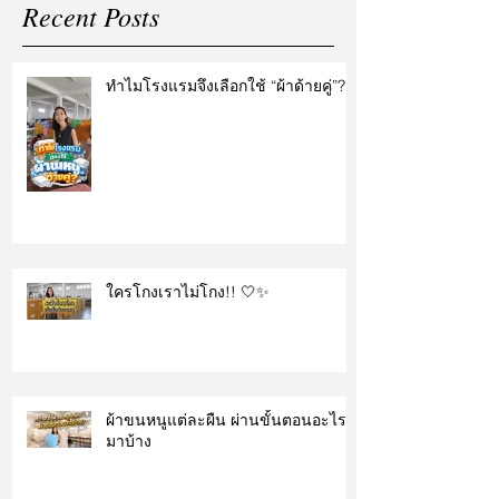
Recent Posts
ทำไมโรงแรมจึงเลือกใช้ “ผ้าด้ายคู่”?
ใครโกงเราไม่โกง!! 🤍✨
ผ้าขนหนูแต่ละผืน ผ่านขั้นตอนอะไร
มาบ้าง