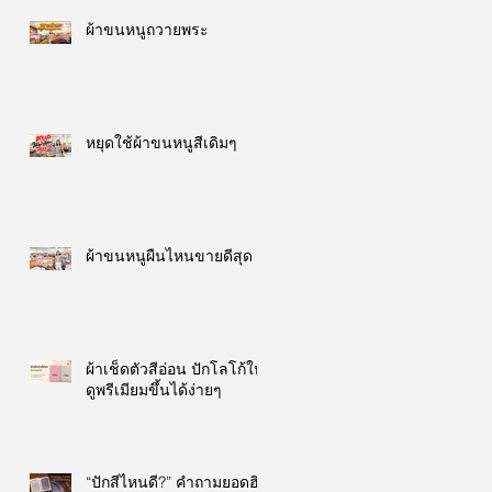
ผ้าขนหนูถวายพระ
หยุดใช้ผ้าขนหนูสีเดิมๆ
ผ้าขนหนูผืนไหนขายดีสุด
ผ้าเช็ดตัวสีอ่อน ปักโลโก้ให้
ดูพรีเมียมขึ้นได้ง่ายๆ
“ปักสีไหนดี?” คำถามยอดฮิต