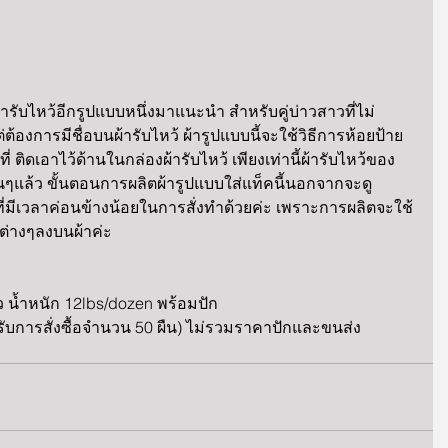
รับไหว้อีกรูปแบบหนึ่งมาแนะนำ สำหรับคู่บ่าวสาวที่ไม่
ต้องการมีชื่อบนผ้ารับไหว้ ผ้ารูปแบบนี้จะใช้วิธีการห้อยป้าย 
นที่ ติดเอาไว้ด้านในกล่องผ้ารับไหว้ เพียงเท่านี้ผ้ารับไหว้ของ
ื่นๆแล้ว ขั้นตอนการผลิตผ้ารูปแบบใส่แท็คนี้นอกจากจะดู
ี่มีเวลาค่อนข้างน้อยในการสั่งทำด้วยค่ะ เพราะการผลิตจะใช้
ต่างๆลงบนผ้าค่ะ
ีขาว น้ำหนัก 12lbs/dozen พร้อมปัก
บการสั่งซื้อจำนวน 50 ผืน) ไม่รวมราคาปักและขนส่ง