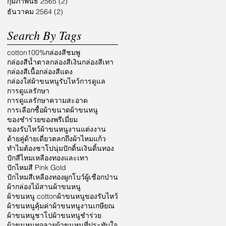
กุมภาพันธ์ 2565
(2)
2 กระทู้
ธันวาคม 2564
(2)
2 กระทู้
Search By Tags
cotton100%
กล่องสีชมพู
กล่องสีน้ำตาล
กล่องสีเงิน
กล่องสีเทา
กล่องสีเนื้อ
กล่องสีแดง
กล่องใส่ผ้าขนหนูรับไหว้
การดูแล
การดูแลรักษา
การดูแลรักษาความสะอาด
การเลือกซื้อผ้า
ขนาดผ้าขนหนู
ของชำร่วย
ของพรีเมี่ยม
ของรับไหว้ผ้าขนหนู
งานแต่งงาน
ด้ายคู่
ด้ายเดี่ยว
ตลก
ถึงผ้าไหมแก้ว
ทำไมต้องชาโป
นุ่ม
ปักดิ้นเงินดิ้นทอง
ปักสีไหมเหลืองทองและเทา
ปักไหมสี Pink Gold
ปักไหมสีเหลืองทอง
ผูกโบว์
ผู้เชือกป่าน
ผ้ากล่องไม้สาน
ผ้าขนหนู
ผ้าขนหนู cotton
ผ้าขนหนูของรับไหว้
ผ้าขนหนูคุ้มค่า
ผ้าขนหนูงานเกษียณ
ผ้าขนหนูชาโป
ผ้าขนหนูชำร่วย
ผ้าขนหนูทอลาย
ผ้าขนหนูที่ประทับใจ