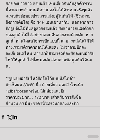
ย่อของบ่าวสาว ลงบนผ้า เช่นเดียวกันกับลูกค้าท่าน
นี้ตามภาพด้านบนที่หากมองโลโก้ด้านบนจริงๆแล้ว 
จะพบตัวย่อของบ่าวสาวแฝงอยู่ในต้นไม้ (ซึ่งหมาย
ถึงการเติบโต) คือ "P P เอนเข้าหากัน” นอกจากการ
ปักรูปต้นไม้ที่แลดูสวยงามแล้ว ยังสามารถแฝงตัวย่อ
ของลูกค้าได้ได้อย่างกลมกลืนสวยงามด้วยค่ะ  หาก
ลูกค้าท่านใดสนใจการปักแบบนี้ สามารถส่งโลโก้ให้
ทางเรามาตีราคาก่อนได้เลยค่ะ ไม่ว่าลายปักจะ
ละเอียดแค่ไหน ทางเราก็สามารถที่จะปักลงบนผ้ารับ
ไหว้ให้ลูกค้าได้ทั้งหมดค่ะ สอบถามข้อมูลกันได้นะ
คะ
**รูปแบบผ้ารับไหว้ปักโลโก้แบบมีสไตล์**
ผ้าเช็ดผม 30x60 นิ้ว ด้ายเดี่ยว คละสี น้ำหนัก 
12lbs/dozen พร้อมใส่กล่องและปัก
ราคาประมาณ : 170 บาท (สำหรับการสั่งซื้อ
จำนวน 50 ผืน) ราคานี้ไม่รวมกล่องและปัก