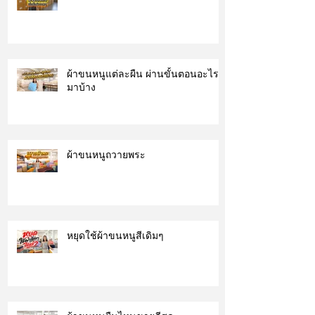
ผ้าขนหนูแต่ละผืน ผ่านขั้นตอนอะไร
มาบ้าง
ผ้าขนหนูถวายพระ
หยุดใช้ผ้าขนหนูสีเดิมๆ