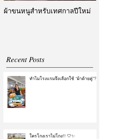
ผ้าขนหนูสำหรับเทศกาลปีใหม่
ผ้ารับไหว้ แล
แต่งงาน
Recent Posts
ทำไมโรงแรมจึงเลือกใช้ “ผ้าด้ายคู่”?
ใครโกงเราไม่โกง!! 🤍✨